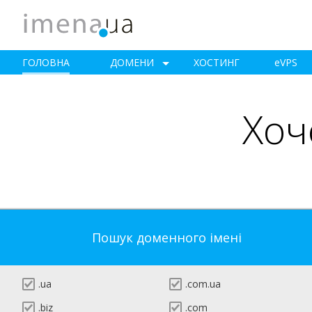
ГОЛОВНА
ДОМЕНИ
ХОСТИНГ
e
VPS
Хоч
Пошук доменного імені
.ua
.com.ua
.biz
.com