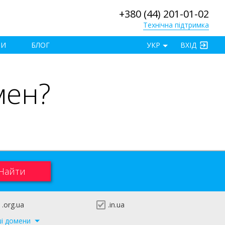
+380 (44) 201-01-02
Технічна підтримка
×
ТИ
БЛОГ
УКР
ВХІД
мен?
.org.ua
.in.ua
ші домени