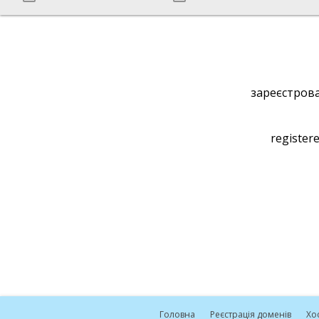
зареєстрова
registere
Головна
Реєстрація доменів
Хо