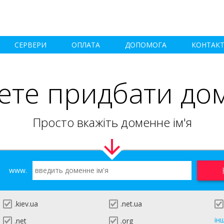
СЕРВЕРИ
ОПЛАТА
ДОПОМОГА
КОНТАК
ете придбати до
Просто вкажіть доменне ім'я
www.
.kiev.ua
.net.ua
ін
.net
.org